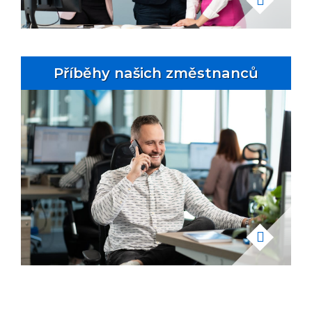
Příběhy našich změstnanců